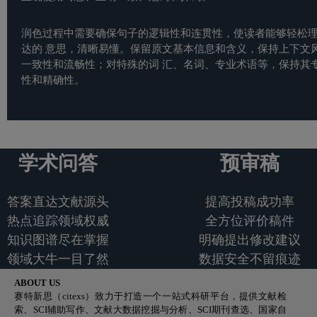
润色过程中需要确保句子的逻辑性和连贯性，使读者能够轻松
达的 意思，清晰易懂。保留原文基本信息和含义，保持上下文
一致性和流畅性；对特殊的词 汇、名词、专业术语等，保持其
性和精确性。
学术问答
预审稿
答案直达文献源头
提高投稿成功率
热点追踪领域权威
全方位评价稿件
知识图谱尽在掌握
明确提出修改建议
领域大牛一目了然
数据安全不留痕迹
ABOUT US
赛特新思（citexs）致力于打造一个一站式科研平台，提供文献检
索、SCI辅助写作、文献大数据挖掘与分析、SCI期刊查选、国家自