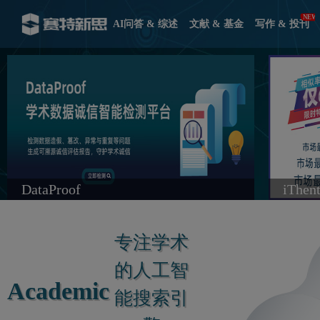
AI问答 & 综述
文献 & 基金
写作 & 投刊
DataProof
iThe
专注学术
的人工智
Academic
能搜索引