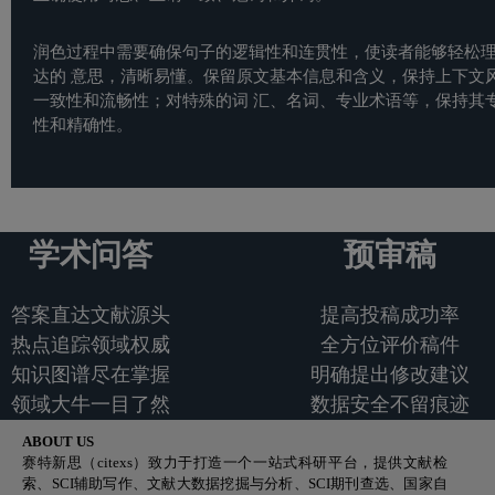
润色过程中需要确保句子的逻辑性和连贯性，使读者能够轻松
达的 意思，清晰易懂。保留原文基本信息和含义，保持上下文
一致性和流畅性；对特殊的词 汇、名词、专业术语等，保持其
性和精确性。
学术问答
预审稿
答案直达文献源头
提高投稿成功率
热点追踪领域权威
全方位评价稿件
知识图谱尽在掌握
明确提出修改建议
领域大牛一目了然
数据安全不留痕迹
ABOUT US
赛特新思（citexs）致力于打造一个一站式科研平台，提供文献检
索、SCI辅助写作、文献大数据挖掘与分析、SCI期刊查选、国家自