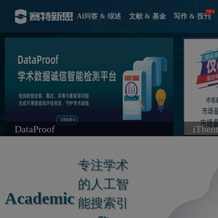
AI问答 & 综述
文献 & 基金
写作 & 投刊
DataProof
iThe
专注学术
的人工智
Academic
能搜索引