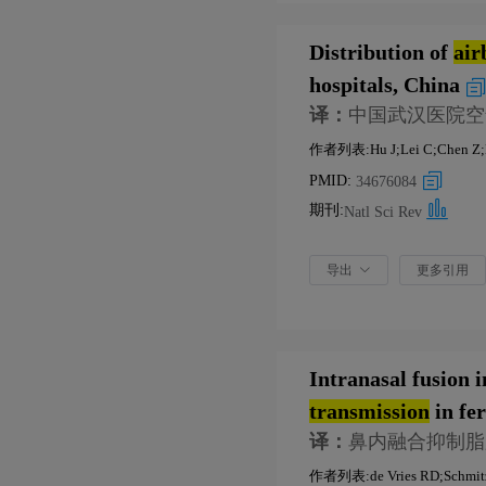
so estimated. This study r
n a poorly ventilated ind
Distribution of
air
generation rate of the ind
hospitals, China
e day, indicating a time-v
译：
中国武汉医院空气
作者列表:Hu J;Lei C;Chen Z;Li
PMID:
34676084
期刊:
Natl Sci Rev
导出
更多引用
Intranasal fusion i
transmission
in fer
译：
鼻内融合抑制脂肽
作者列表:de Vries RD;Schmitz K