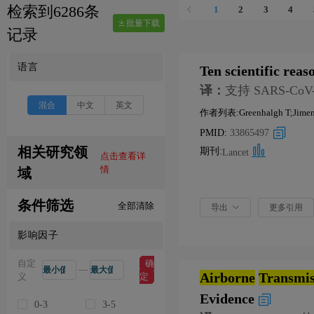
检索到6286条
1
2
3
4
批量下载
记录
语言
Ten scientific reas
译：
支持 SARS-C
混合
中文
英文
作者列表:Greenhalgh T;Jimenez
PMID:
33865497
相关研究领
期刊:
Lancet
点击查看详
情
域
条件筛选
全部清除
导出
更多引用
影响因子
自定
确
—
Airborne
Transmis
义
定
Evidence
0-3
3-5