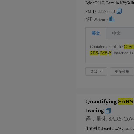
B;McGill G;Dorrello NV;Gel
PMID:
33597220
期刊:
Science
英文
中文
Containment of the
COV
ARS
-
CoV
-
2
) infection i
spike protein. We have desi
tro efficacy and in vivo b
导出
更多引用
to ferrets completely pre
ringent conditions that re
y translate into safe and 
Quantifying
SARS
tracing
译：
量化 SARS-
作者列表:Ferretti L;Wymant C;K