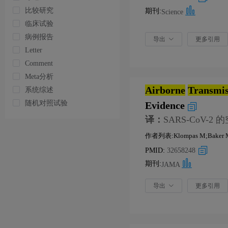
比较研究
期刊:
Science
临床试验
病例报告
导出
更多引用
Letter
Comment
Meta分析
Airborne
Transmis
系统综述
随机对照试验
Evidence
译：
SARS-CoV
作者列表:Klompas M;Baker 
PMID:
32658248
期刊:
JAMA
导出
更多引用