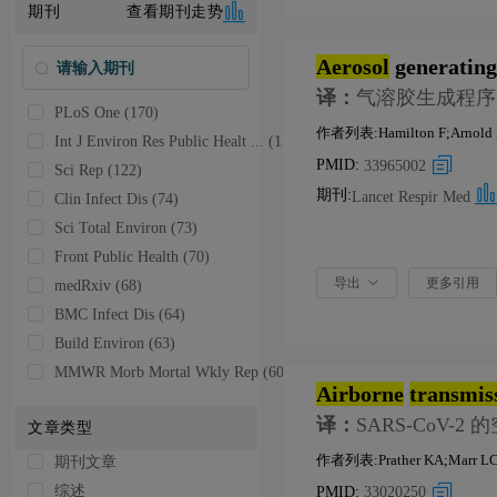
期刊
查看期刊走势
2018 (1)
2017 (4)
2016 (2)
Aerosol
generating
译：
气溶胶生成程序：
PLoS One (170)
作者列表:Hamilton F;Arnold D;
Int J Environ Res Public Healt ... (137)
PMID:
33965002
Sci Rep (122)
期刊:
Lancet Respir Med
Clin Infect Dis (74)
Sci Total Environ (73)
Front Public Health (70)
导出
更多引用
medRxiv (68)
BMC Infect Dis (64)
Build Environ (63)
MMWR Morb Mortal Wkly Rep (60)
Airborne
transmis
译：
SARS-CoV-2
文章类型
作者列表:Prather KA;Marr LC;
期刊文章
综述
PMID:
33020250