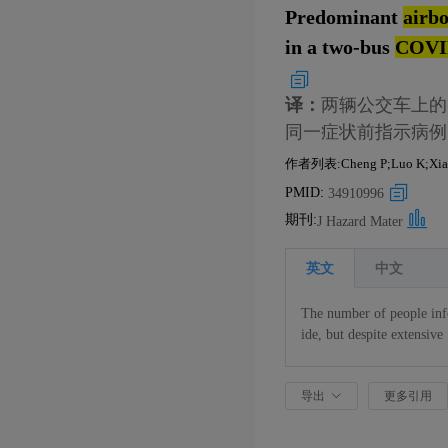
Predominant
airb
in a two-bus
COVI
译：
两辆公交车上的
同一症状前指示病例
作者列表:Cheng P;Luo K;Xiao S
PMID:
34910996
期刊:
J Hazard Mater
英文
中文
The number of people inf
ide, but despite extensive
n
. We conducted a mechan
D
-
19
outbreak in Hunan p
导出
更多引用
oral data related to expo
l passengers were obtained
g was performed to explor