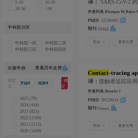
译：
SARS-CoV
5-10
10-20
20-30
>30
作者列表:Klompas M;Baker 
PMID:
32749495
中科院分区
期刊:
JAMA
导出
更多引用
中科院一区
中科院二区
中科院三区
中科院四区
出版年份
查看历年走势
Contact
-tracing ap
自定
确
译：
接触者追踪应用程
-
义
定
作者列表:Benzler J
2025 (78)
PMID:
38129614
2024 (416)
期刊:
Nature
2023 (821)
2022 (1339)
2021 (2123)
导出
更多引用
2020 (1449)
2019 (4)