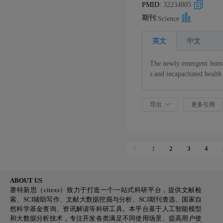
PMID:
32234805
期刊:
Science
英文
中文
The newly emergent hum
s and incapacitated healt
estimate the contribution
to stop the epidemic. Al
导出
更多引用
if this process were faste
and immediately notifies 
dations to only those at 
society. We discuss the et
1
2
3
4
ABOUT US
赛特新思（citexs）致力于打造一个一站式科研平台，提供文献检
索、SCI辅助写作、文献大数据挖掘与分析、SCI期刊查选、国家自
然科学基金查询、资讯解读等科研工具。本平台基于人工智能模型
和大数据分析技术，专注开发各类满足不同使用场景、提高用户使